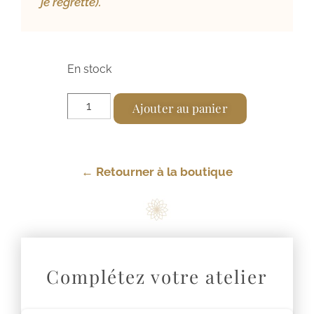
je regrette).
En stock
A
Ajouter au panier
l
t
e
← Retourner à la boutique
r
n
a
t
i
Complétez votre atelier
v
e