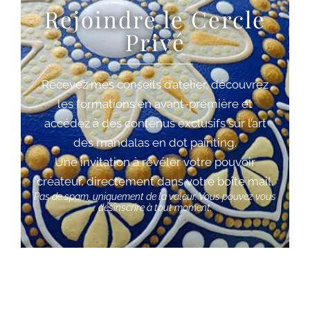
Rejoindre le Cercle
Privé
Recevez mes conseils d’atelier, découvrez
les formations en avant-première et
accédez à des contenus exclusifs sur l’art
des mandalas en dot painting.
Une invitation à révéler votre pouvoir
créateur, directement dans votre boîte mail.
Pas de spam, uniquement de la valeur. Vous pouvez vous
désinscrire à tout moment.