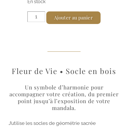
En stock
A
Ajouter au panier
l
t
e
r
n
a
Fleur de Vie • Socle en bois
t
i
Un symbole d’harmonie pour
v
accompagner votre création, du premier
e
point jusqu’à l’exposition de votre
:
mandala.
J’utilise les socles de géométrie sacrée