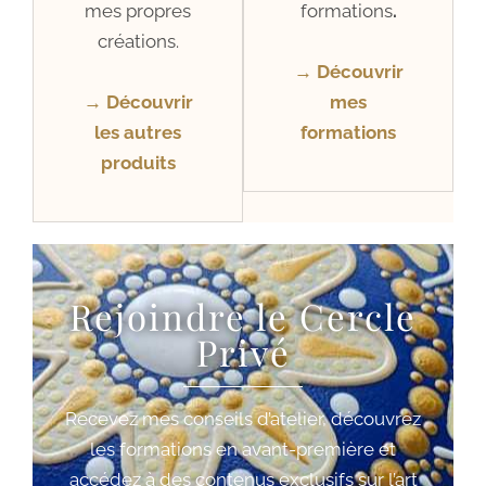
mes propres
formations
.
créations.
→ Découvrir
→ Découvrir
mes
les autres
formations
produits
Rejoindre le Cercle
Privé
Recevez mes conseils d’atelier, découvrez
les formations en avant-première et
accédez à des contenus exclusifs sur l’art