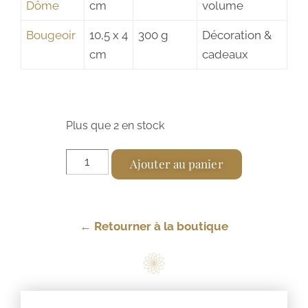
Dôme
cm
volume
Bougeoir
10,5 x 4
300 g
Décoration &
cm
cadeaux
Plus que 2 en stock
A
Ajouter au panier
l
t
e
← Retourner à la boutique
r
n
a
t