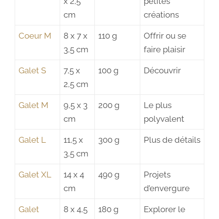
x 2,5
petites
cm
créations
Coeur M
8 x 7 x
110 g
Offrir ou se
3,5 cm
faire plaisir
Galet S
7,5 x
100 g
Découvrir
2,5 cm
Galet M
9,5 x 3
200 g
Le plus
cm
polyvalent
Galet L
11,5 x
300 g
Plus de détails
3,5 cm
Galet XL
14 x 4
490 g
Projets
cm
d’envergure
Galet
8 x 4,5
180 g
Explorer le