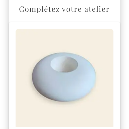
i
Complétez votre atelier
v
e
: