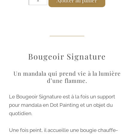
Ajouter au panier
l
t
e
r
n
a
Bougeoir Signature
t
i
Un mandala qui prend vie à la lumière
v
d’une flamme.
e
:
Le Bougeoir Signature est à la fois un support
pour mandala en Dot Painting et un objet du
quotidien.
Une fois peint, il accueille une bougie chauffe-