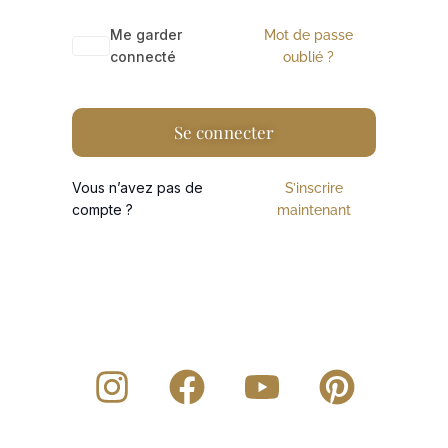
A
Me garder
Mot de passe
l
connecté
oublié ?
t
e
Se connecter
r
n
Vous n’avez pas de
S’inscrire
a
compte ?
maintenant
t
i
v
e
: