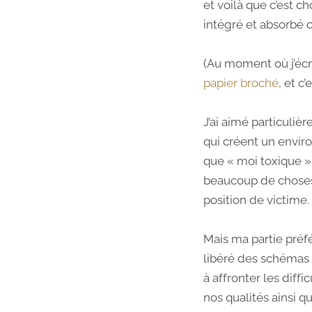
et voilà que c’est ch
intégré et absorbé 
(Au moment où j’écri
papier broché
, et c
J’ai aimé particuliè
qui créent un envir
que « moi toxique »)
beaucoup de choses
position de victime.
Mais ma partie préfé
libéré des schémas m
à affronter les diffi
nos qualités ainsi q