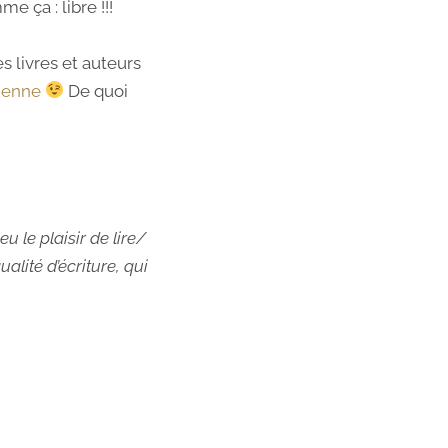
e ça : libre !!!
s livres et auteurs
ienne
De quoi
 le plaisir de lire/
lité d’écriture, qui