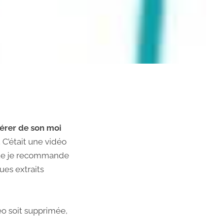
bérer de son moi
 C’était une vidéo
que je recommande
ues extraits
éo soit supprimée,