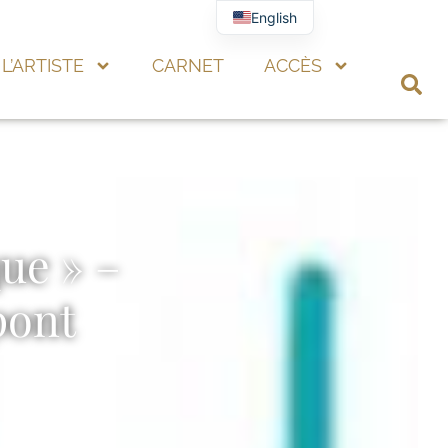
English
L’ARTISTE
CARNET
ACCÈS
que » –
pont