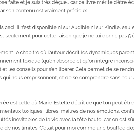
ose faite et je suis très déçue… car ce livre mérite d’être 
car son contenu est vraiment précieux.
s ceci, il n’est disponible ni sur Audible ni sur Kindle, se
’est seulement pour cette raison que je ne lui donne pas 5 é
rement le chapitre où l’auteur décrit les dynamiques parent
onnement toxique (qu’on absorbe et qu’on intègre incons
 et les conseils pour s’en libérer. Cela permet de se ren
 qui nous emprisonnent, et de se comprendre sans pour 
rée est celle où Marie-Estelle décrit ce que l’on peut être 
entaux toxiques : libres, maîtres de nos émotions, confian
cultés inévitables de la vie avec la tête haute, car on est s
ue de nos limites. C’était pour moi comme une bouffée d’ox