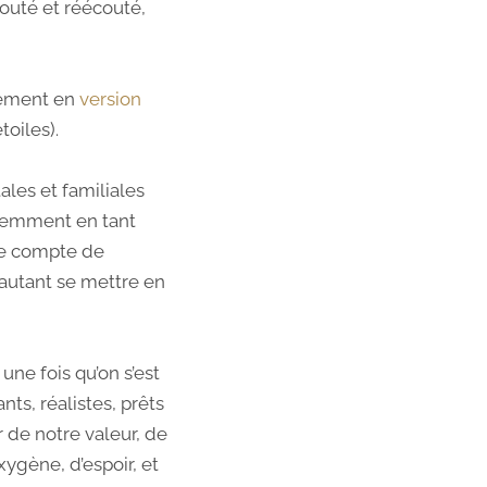
écouté et réécouté,
ulement en
version
toiles).
ales et familiales
ciemment en tant
dre compte de
autant se mettre en
une fois qu’on s’est
ts, réalistes, prêts
ûr de notre valeur, de
ygène, d’espoir, et