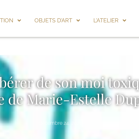
TION
OBJETS D’ART
L’ATELIER
ibérer de son moi toxi
re de Marie-Estelle Du
décembre 24, 2021
Ana