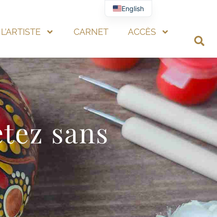
English
L’ARTISTE
CARNET
ACCÈS
etez sans