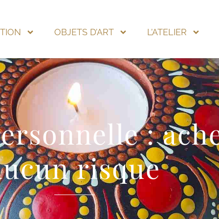
TION
OBJETS D’ART
L’ATELIER
ersonnelle : ach
aucun risque