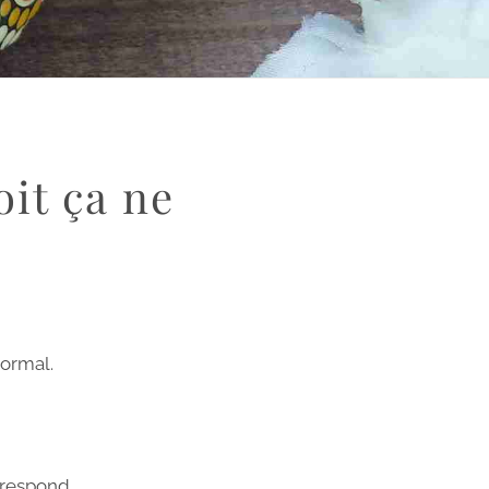
oit ça ne
normal.
rrespond