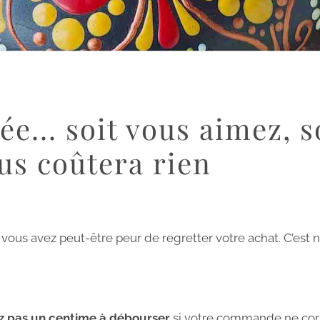
e... soit vous aimez, s
us coûtera rien​
 vous avez peut-être peur de regretter votre achat. C’est 
z pas un centime à débourser
si votre commande ne co