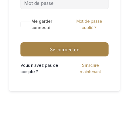
A
Me garder
Mot de passe
l
connecté
oublié ?
t
e
Se connecter
r
n
Vous n’avez pas de
S’inscrire
a
compte ?
maintenant
t
i
v
e
: