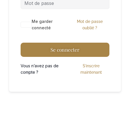
A
Me garder
Mot de passe
l
connecté
oublié ?
t
e
Se connecter
r
n
Vous n’avez pas de
S’inscrire
a
compte ?
maintenant
t
i
v
e
: