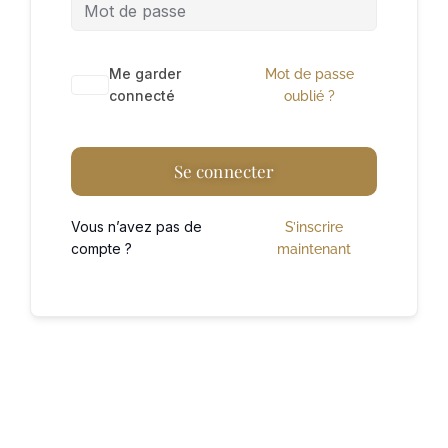
A
Me garder
Mot de passe
l
connecté
oublié ?
t
e
Se connecter
r
n
Vous n’avez pas de
S’inscrire
a
compte ?
maintenant
t
i
v
e
: