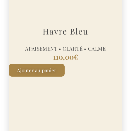
Havre Bleu
APAISEMENT • CLARTÉ • CALME
110,00
€
A
Ajouter au panier
l
t
e
r
n
a
t