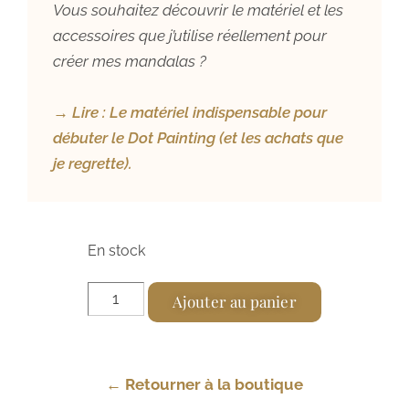
Vous souhaitez découvrir le matériel et les
accessoires que j’utilise réellement pour
créer mes mandalas ?
→ Lire :
Le matériel indispensable pour
débuter le Dot Painting (et les achats que
je regrette).
En stock
A
Ajouter au panier
l
t
e
← Retourner à la boutique
r