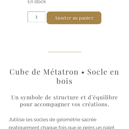
En stock
A
Ajouter au panier
l
t
e
r
n
a
Cube de Métatron • Socle en
t
bois
i
v
Un symbole de structure et d’équilibre
e
pour accompagner vos créations.
:
J’utilise les socles de géométrie sacrée
pratiquement chaque fois que je peins un galet