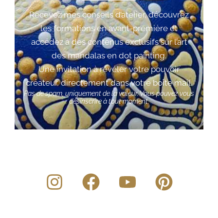
Recevez mes conseils d’atelier, découvrez
les formations en avant-première et
accédez à des contenus exclusifs sur l’art
des mandalas en dot painting.
Une invitation à révéler votre pouvoir
créateur, directement dans votre boîte mail.
Pas de spam, uniquement de la valeur. Vous pouvez vous
désinscrire à tout moment.