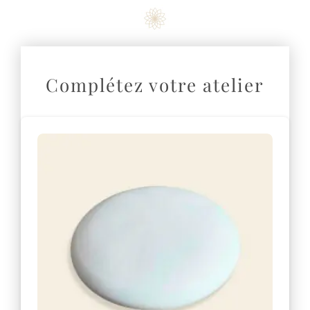
n
a
t
i
Complétez votre atelier
v
e
: