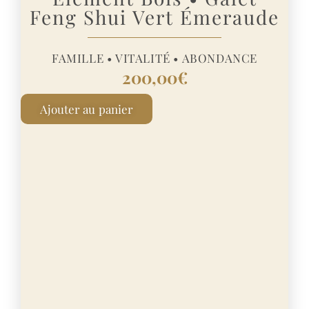
Feng Shui Vert Émeraude
FAMILLE • VITALITÉ • ABONDANCE
200,00
€
A
Ajouter au panier
l
t
e
r
n
a
t
i
v
e