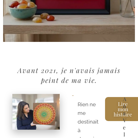
Avant 2021, je n'avais jamais
peint de ma vie.
A
Lire
Rien ne
n
mon
a
me
histoire
V
destinait
e
à
l