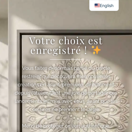
English
Votre choix est
enregistré !
Vous faites désormais partie du cercle
restreint qui découvrira mes nouvelles
créations en avant-première, directement
depuis l’atelier. C’est une joie de partager ces
lancements intimes avec vous, avant que les
œuvres ne prennent le large.
Merci de protéger ce lien authentique.